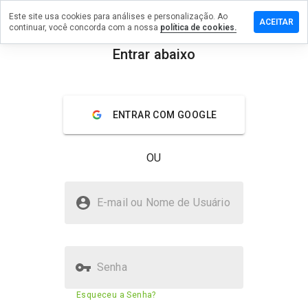
Este site usa cookies para análises e personalização. Ao
ixe um
ACEITAR
continuar, você concorda com a nossa
política de cookies.
mentário
 1p9.ru
Entrar abaixo
menu
Visão geral
Avaliações
Sobre
ENTRAR COM GOOGLE
De 1
a 5,
que
OU
nota
você
daria
1p9.ru é seguro?
a
E-mail ou Nome de Usuário
este
Confiado pela WOT
site?
Senha
Pontuação de segurança do
18%
Esqueceu a Senha?
site