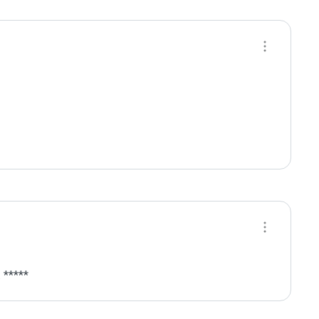
 *****