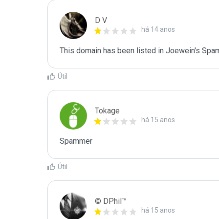
D V
há 14 anos
This domain has been listed in Joewein's Spam
Útil
Tokage
há 15 anos
Spammer
Útil
© DPhil™
há 15 anos