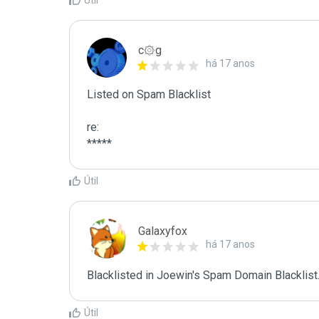
Útil
c۞g
há 17 anos
Listed on Spam Blacklist

re:

*****
Útil
Galaxyfox
há 17 anos
Blacklisted in Joewin's Spam Domain Blacklist.
Útil