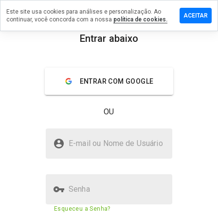
Este site usa cookies para análises e personalização. Ao
ixe um
ACEITAR
continuar, você concorda com a nossa
política de cookies.
mentário
 24.eu
Entrar abaixo
menu
Visão geral
Avaliações
Sobre
ENTRAR COM GOOGLE
De 1
a 5,
que
OU
nota
você
daria
24.eu é seguro?
a
E-mail ou Nome de Usuário
este
Site suspeito
site?
Senha
Pontuação de segurança do
13%
Esqueceu a Senha?
site