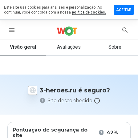
Este site usa cookies para análises e personalização. Ao
ixe um
ACEITAR
continuar, você concorda com a nossa
política de cookies.
mentário
 3-
roes.ru
menu
Visão geral
Avaliações
Sobre
De 1
a 5,
que
nota
você
3-heroes.ru é seguro?
daria
a
Site desconhecido
este
site?
Pontuação de segurança do
42%
site