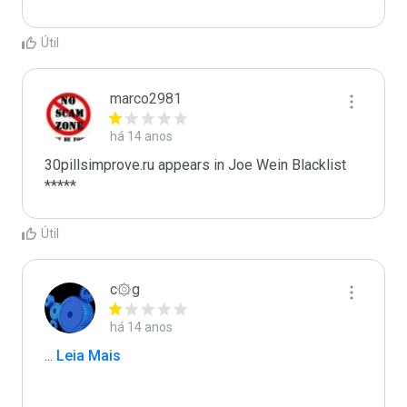
Útil
marco2981
há 14 anos
30pillsimprove.ru appears in Joe Wein Blacklist

*****
Útil
c۞g
há 14 anos
...
 Leia Mais