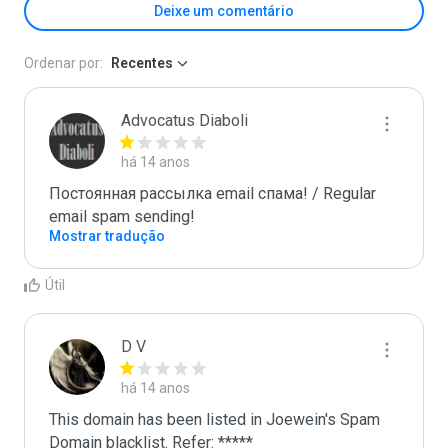
Deixe um comentário
Ordenar por:
Recentes
Advocatus Diaboli
há 14 anos
Постоянная рассылка email спама! / Regular 
email spam sending!
Mostrar tradução
Útil
D V
há 14 anos
This domain has been listed in Joewein's Spam 
Domain blacklist. Refer: *****