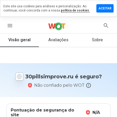
Este site usa cookies para análises e personalização. Ao
e um
ACEITAR
continuar, você concorda com a nossa
política de cookies.
ntário em
lsimprove.ru
menu
Visão geral
Avaliações
Sobre
De 1
a 5,
que
nota
você
daria
30pillsimprove.ru é seguro?
a
este
Não confiado pelo WOT
site?
Pontuação de segurança do
N/A
site