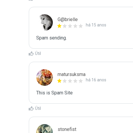
G@brielle
há 15 anos
Spam sending.
Útil
matursuksma
há 16 anos
This is Spam Site
Útil
stonefist