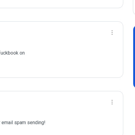
ckbook on 

 email spam sending!