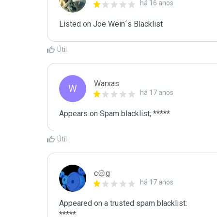
há 16 anos
Listed on Joe Wein´s Blacklist
Útil
Warxas
W
há 17 anos
Útil
c۞g
há 17 anos
Appeared on a trusted spam blacklist:

*****