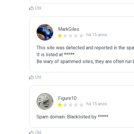
Útil
MarkGiles
há 15 anos
This site was detected and reported in the spa
It is listed at *****

Be wary of spammed sites, they are often run b
Útil
Figure10
há 15 anos
Spam domain. Blacklisted by *****
Útil