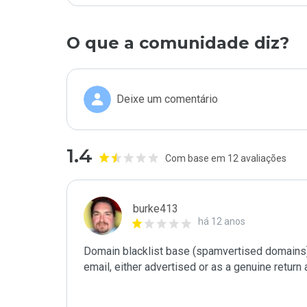
O que a comunidade diz?
Deixe um comentário
1.4
Com base em 12 avaliações
burke413
há 12 anos
Domain blacklist base (spamvertised domains) 
email, either advertised or as a genuine return