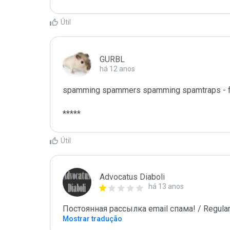
Útil
GURBL
há 12 anos
spamming spammers spamming spamtraps - fu
*****
Útil
Advocatus Diaboli
há 13 anos
Постоянная рассылка email спама! / Regular
Mostrar tradução