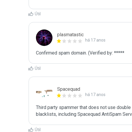
Útil
plasmatastic
há 17 anos
Confirmed spam domain. (Verified by: *****
Útil
Spacequad
há 17 anos
Third party spammer that does not use double o
Útil