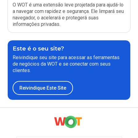
O WOT é uma extensão leve projetada para ajudá-lo
a navegar com rapidez e segurança. Ele limpará seu
navegador, o acelerará e protegerá suas
informações privadas.
Este é o seu site?
Reivindique seu site para acessar as ferramentas
de negócios da WOT e se conectar com seus
clientes.
Reivindique Este Site