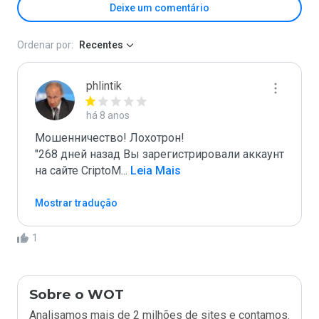
Deixe um comentário
Ordenar por:
Recentes
phlintik
há 8 anos
Мошенничество! Лохотрон!

"268 дней назад Вы зарегистрировали аккаунт 
на сайте CriptoM
...
 Leia Mais
Mostrar tradução
1
Sobre o WOT
Analisamos mais de 2 milhões de sites e contamos.