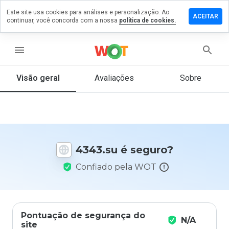
Este site usa cookies para análises e personalização. Ao
ixe um
ACEITAR
continuar, você concorda com a nossa
política de cookies.
mentário
m
43.su
menu
Visão geral
Avaliações
Sobre
De 1
a 5,
que
nota
você
4343.su é seguro?
daria
a
Confiado pela WOT
este
site?
Pontuação de segurança do
N/A
site