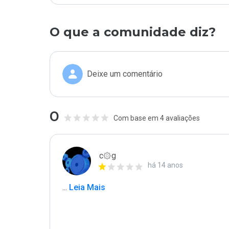
O que a comunidade diz?
Deixe um comentário
0
Com base em 4 avaliações
c۞g
há 14 anos
...
 Leia Mais