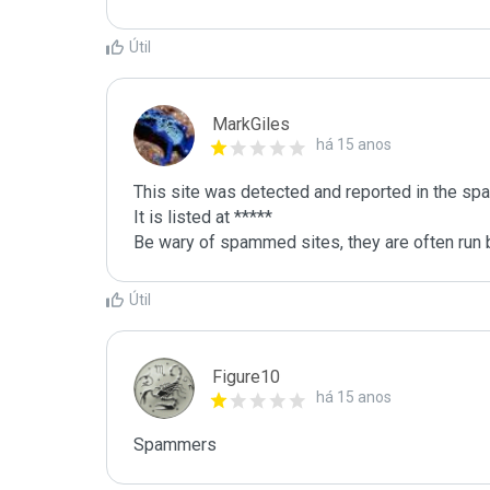
Útil
MarkGiles
há 15 anos
This site was detected and reported in the spa
It is listed at *****

Be wary of spammed sites, they are often run b
Útil
Figure10
há 15 anos
Spammers