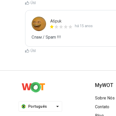
Útil
A6puk
há 15 anos
Спам / Spam !!!
Útil
MyWOT
Sobre Nós
Português
Contato
Blog