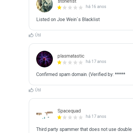
stonefist
há 16 anos
Listed on Joe Wein´s Blacklist
Útil
plasmatastic
há 17 anos
Confirmed spam domain. (Verified by: *****
Útil
Spacequad
há 17 anos
Third party spammer that does not use double o