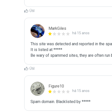
Útil
MarkGiles
há 15 anos
This site was detected and reported in the spa
It is listed at *****

Be wary of spammed sites, they are often run b
Útil
Figure10
há 15 anos
Spam domain. Blacklisted by *****