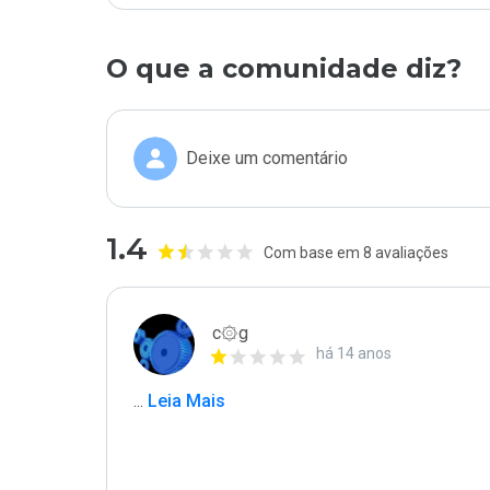
O que a comunidade diz?
Deixe um comentário
1.4
Com base em 8 avaliações
c۞g
há 14 anos
...
 Leia Mais