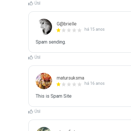
Útil
G@brielle
há 15 anos
Spam sending.
Útil
matursuksma
há 16 anos
This is Spam Site
Útil