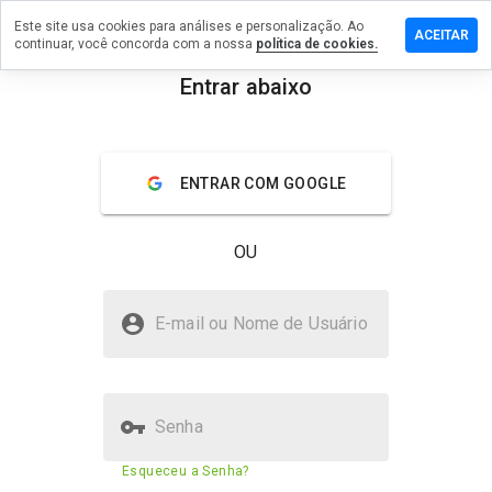
Este site usa cookies para análises e personalização. Ao
m comentário
ACEITAR
continuar, você concorda com a nossa
política de cookies.
managers.info
Entrar abaixo
menu
Visão geral
Avaliações
Sobre
ENTRAR COM GOOGLE
De 1
a 5,
que
OU
nota
você
daria
9updatemanagers.info é seguro?
a
E-mail ou Nome de Usuário
este
Site suspeito
site?
Senha
Pontuação de segurança do site
1%
Esqueceu a Senha?