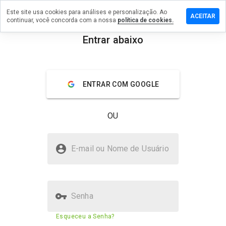
Este site usa cookies para análises e personalização. Ao
xe um
ACEITAR
continuar, você concorda com a nossa
política de cookies.
ntário em
16news.net
Entrar abaixo
menu
Visão geral
Avaliações
Sobre
ENTRAR COM GOOGLE
De 1
a 5,
que
OU
nota
você
daria
abc16news.net é seguro?
a
E-mail ou Nome de Usuário
este
Não confiado pelo WOT
site?
Senha
Pontuação de segurança do
29%
Esqueceu a Senha?
site