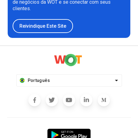
de negócios da WOT e se conectar com seus
clientes.
Reivindique Este Site
Português