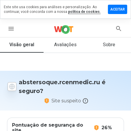
Este site usa cookies para análises e personalização. Ao
 comentário em
ACEITAR
continuar, você concorda com a nossa
política de cookies.
ue.rcenmedic.ru
menu
Visão geral
Avaliações
Sobre
De 1
a 5,
que
nota
você
daria
a
abstersoque.rcenmedic.ru é
este
seguro?
site?
Site suspeito
Pontuação de segurança do
26%
site