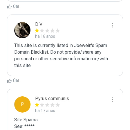
Útil
D V
há 16 anos
This site is currently listed in Joewein's Spam 
Domain Blacklist. Do not provide/share any 
personal or other sensitive information in/with 
this site.
Útil
Pyrus communis
P
há 17 anos
Site Spams.

See: *****