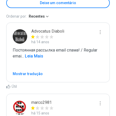
Deixe um comentário
Ordenar por:
Recentes
Advocatus Diaboli
há 14 anos
Постоянная рассылка email спама! / Regular 
emai
...
 Leia Mais
Mostrar tradução
Útil
marco2981
há 15 anos