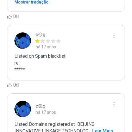
Mostrar tradução
Útil
c۞g
há 17 anos
Listed on Spam blacklist

re:

*****
Útil
c۞g
há 17 anos
Listed Domains registered at  BEIJING 
INNOVATIVE LINKAGE TECHNOLOG
...
 Leia Mais