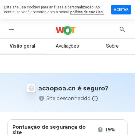
Este site usa cookies para análises e personalização. Ao
ixe um
ACEITAR
continuar, você concorda com a nossa
política de cookies.
mentário
m
aopoa.cn
menu
Visão geral
Avaliações
Sobre
De 1
a 5,
que
nota
você
acaopoa.cn é seguro?
daria
a
Site desconhecido
este
site?
Pontuação de segurança do
19%
site