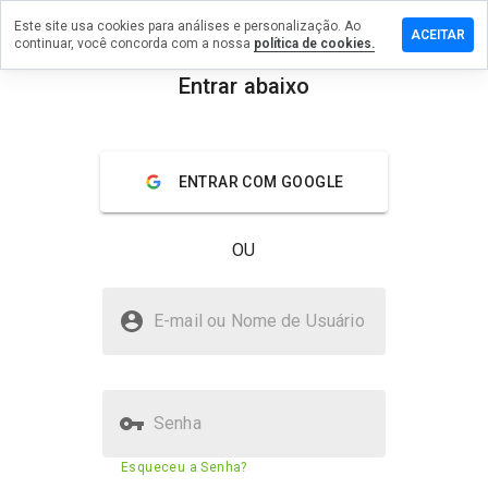
Este site usa cookies para análises e personalização. Ao
ixe um
ACEITAR
continuar, você concorda com a nossa
política de cookies.
mentário
m
Entrar abaixo
loud.guru
menu
Visão geral
Avaliações
Sobre
ENTRAR COM GOOGLE
De 1
a 5,
OU
que
nota
você
acloud.guru é seguro?
daria
E-mail ou Nome de Usuário
a
Confiado pela WOT
este
site?
Senha
Pontuação de segurança do
N/A
Esqueceu a Senha?
site