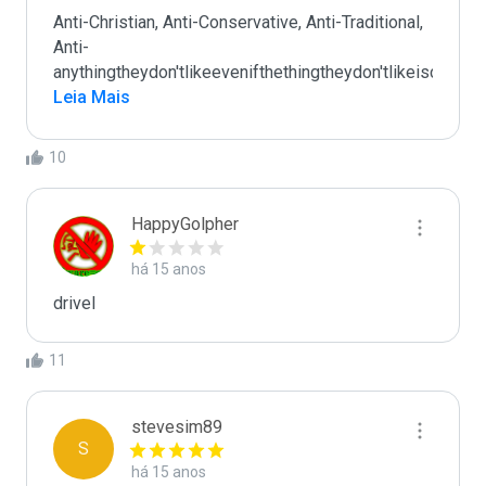
Anti-Christian, Anti-Conservative, Anti-Traditional, 
Anti-
anythingtheydon'tlikeevenifthethingtheydon'tlikeiscomple
Leia Mais
10
HappyGolpher
há 15 anos
drivel
11
stevesim89
S
há 15 anos