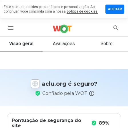
Este site usa cookies para análises e personalização. Ao
ixe um
ACEITAR
continuar, você concorda com a nossa
política de cookies.
mentário
m
lu.org
menu
Visão geral
Avaliações
Sobre
De 1
a 5,
que
nota
você
aclu.org é seguro?
daria
a
Confiado pela WOT
este
site?
Pontuação de segurança do
89%
site