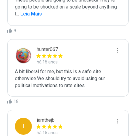
going to be shocked on a scale beyond anything 
t
...
 Leia Mais
9
hunter067
há 15 anos
A bit liberal for me, but this is a safe site 
otherwise.We should try to avoid using our 
political motivations to rate sites.
18
iamthejb
I
há 15 anos