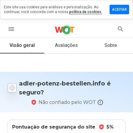
Este site usa cookies para análises e personalização. Ao
xe um
ACEITAR
continuar, você concorda com a nossa
política de cookies.
entário
adler-
enz-
menu
tellen.info
Visão geral
Avaliações
Sobre
De 1
a 5,
que
nota
adler-potenz-bestellen.info é
você
seguro?
daria
a
Não confiado pelo WOT
este
site?
Pontuação de segurança do site
5%