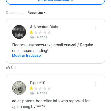
Ordenar por:
Recentes
Advocatus Diaboli
há 14 anos
Постоянная рассылка email спама! / Regular 
email spam sending!
Mostrar tradução
Útil
Figure10
há 14 anos
adler-potenz-bestellen.info was reported for 
spamming by *****