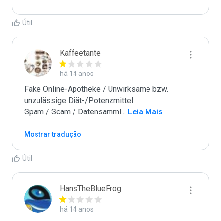
Útil
Kaffeetante
há 14 anos
Fake Online-Apotheke / Unwirksame bzw. 
unzulässige Diät-/Potenzmittel

Spam / Scam / Datensamml
...
 Leia Mais
Mostrar tradução
Útil
HansTheBlueFrog
há 14 anos