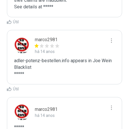
their claims are fraudulent. 

See details at *****
Útil
marco2981
há 14 anos
adler-potenz-bestellen.info appears in Joe Wein 
Blacklist

*****
Útil
marco2981
há 14 anos
*****