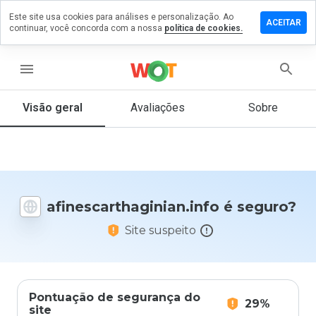
Este site usa cookies para análises e personalização. Ao
m comentário
ACEITAR
continuar, você concorda com a nossa
política de cookies.
rthaginian.info
menu
Visão geral
Avaliações
Sobre
De 1
a 5,
que
nota
você
daria
afinescarthaginian.info é seguro?
a
este
Site suspeito
site?
Pontuação de segurança do
29%
site