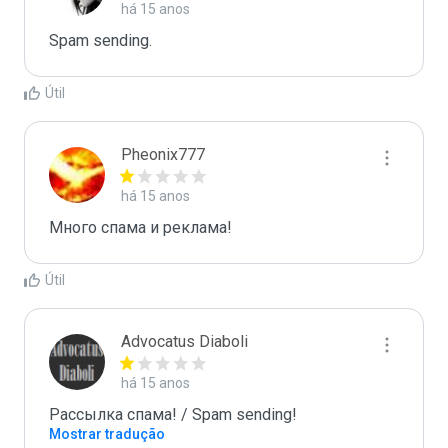
há 15 anos
Spam sending.
Útil
Pheonix777
há 15 anos
Много спама и реклама!
Útil
Advocatus Diaboli
há 15 anos
Рассылка спама! / Spam sending!
Mostrar tradução