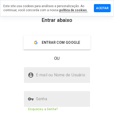
Este site usa cookies para análises e personalização. Ao
ixe um
ACEITAR
continuar, você concorda com a nossa
política de cookies.
mentário
 all-
Entrar abaixo
ft.net.ru
menu
Visão geral
Avaliações
Sobre
ENTRAR COM GOOGLE
De 1
a 5,
OU
que
nota
você
all-soft.net.ru é seguro?
daria
E-mail ou Nome de Usuário
a
Site desconhecido
este
site?
Senha
Pontuação de segurança do
53%
Esqueceu a Senha?
site