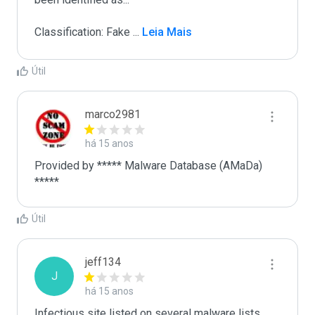
Classification: Fake 
...
 Leia Mais
Útil
marco2981
há 15 anos
Provided by ***** Malware Database (AMaDa)

*****
Útil
jeff134
J
há 15 anos
Infectious site listed on several malware lists.