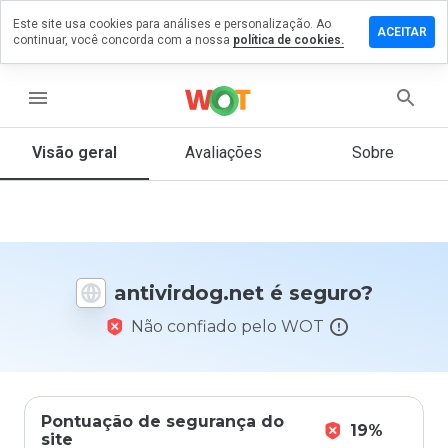
Este site usa cookies para análises e personalização. Ao
xe um
ACEITAR
continuar, você concorda com a nossa
política de cookies.
entário
ivirdog.net
menu
Visão geral
Avaliações
Sobre
De 1
a 5,
que
nota
você
antivirdog.net é seguro?
daria
a
Não confiado pelo WOT
este
site?
Pontuação de segurança do
19%
site