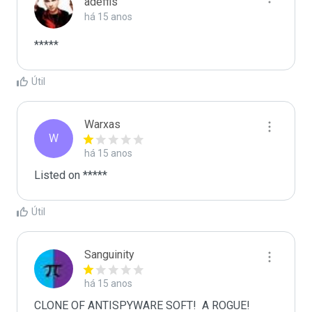
adeffis
há 15 anos
*****
Útil
Warxas
W
há 15 anos
Listed on *****
Útil
Sanguinity
há 15 anos
CLONE OF ANTISPYWARE SOFT!  A ROGUE!