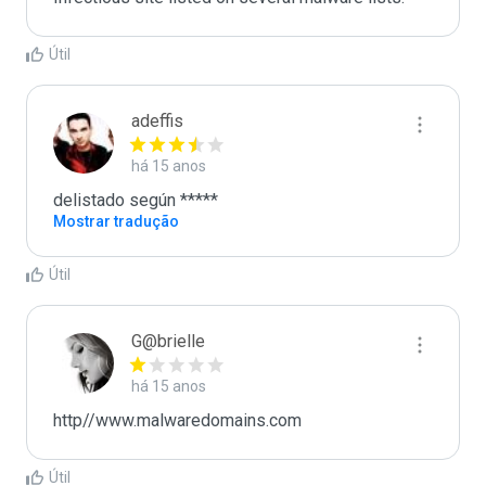
Útil
adeffis
há 15 anos
delistado según *****
Mostrar tradução
Útil
G@brielle
há 15 anos
http//www.malwaredomains.com
Útil