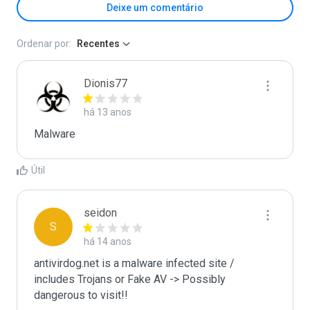
Deixe um comentário
Ordenar por:
Recentes
Dionis77
há 13 anos
Malware 
Útil
seidon
S
há 14 anos
antivirdog.net is a malware infected site / 
includes Trojans or Fake AV -> Possibly 
dangerous to visit!!