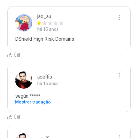
jab_au
há 15 anos
DShield High Risk Domains
Útil
adeffis
há 15 anos
según *****
Mostrar tradução
Útil