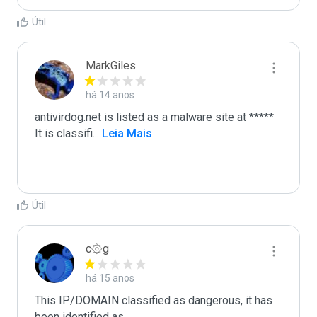
Útil
MarkGiles
há 14 anos
antivirdog.net is listed as a malware site at *****

It is classifi
...
 Leia Mais
Útil
c۞g
há 15 anos
This IP/DOMAIN classified as dangerous, it has 
been identified as...
