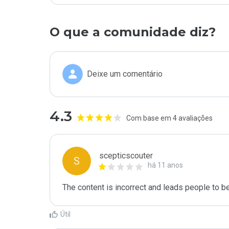
O que a comunidade diz?
Deixe um comentário
4.3
Com base em 4 avaliações
scepticscouter
S
há 11 anos
The content is incorrect and leads people to b
Útil