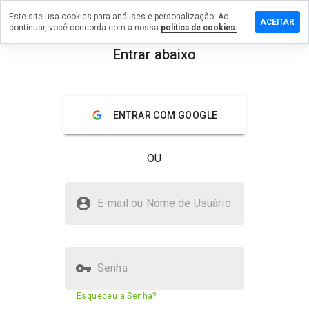
Este site usa cookies para análises e personalização. Ao
 comentário em
ACEITAR
continuar, você concorda com a nossa
política de cookies.
o.promportal.su
Entrar abaixo
menu
Visão geral
Avaliações
Sobre
De 1
ENTRAR COM GOOGLE
a 5,
que
nota
OU
você
daria
a
arsenalgeo.promportal.su é
este
E-mail ou Nome de Usuário
seguro?
site?
Confiado pela WOT
Senha
Pontuação de segurança do
Esqueceu a Senha?
71%
site