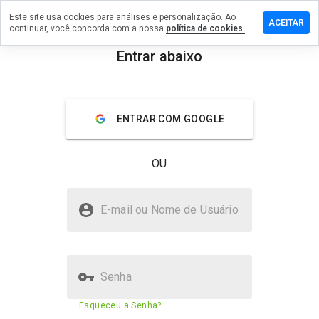
Este site usa cookies para análises e personalização. Ao
ixe um
ACEITAR
continuar, você concorda com a nossa
política de cookies.
mentário
m
Entrar abaixo
eravev.cn
menu
Visão geral
Avaliações
Sobre
ENTRAR COM GOOGLE
De 1
a 5,
OU
que
nota
você
ateravev.cn é seguro?
daria
E-mail ou Nome de Usuário
a
Site desconhecido
este
site?
Senha
Pontuação de segurança do
23%
Esqueceu a Senha?
site