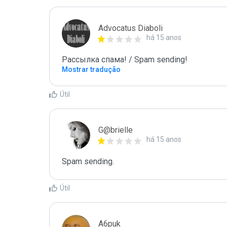
Advocatus Diaboli
há 15 anos
Рассылка спама! / Spam sending!
Mostrar tradução
Útil
G@brielle
há 15 anos
Spam sending.
Útil
A6puk