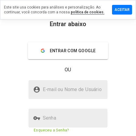
Este site usa cookies para análises e personalização. Ao
xe um
ACEITAR
continuar, você concorda com a nossa
política de cookies.
entário
Entrar abaixo
oprestige-
menu
i.ru
Visão geral
Avaliações
Sobre
ENTRAR COM GOOGLE
De 1
OU
a 5,
que
nota
autoprestige-kaiyi.ru é seguro?
você
E-mail ou Nome de Usuário
daria
Site desconhecido
a
este
site?
Senha
Pontuação de segurança do
N/A
Esqueceu a Senha?
site