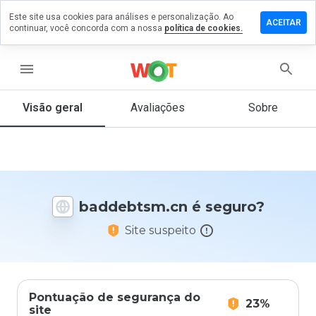
Este site usa cookies para análises e personalização. Ao
xe um
ACEITAR
continuar, você concorda com a nossa
política de cookies.
entário
debtsm.cn
menu
Visão geral
Avaliações
Sobre
De 1
a 5,
que
nota
você
baddebtsm.cn é seguro?
daria
a
Site suspeito
este
site?
Pontuação de segurança do
23%
site