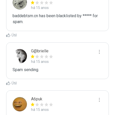
há 15 anos
baddebtsm.cn has been blacklisted by ***** for 
spam.
Útil
G@brielle
há 15 anos
Spam sending.
Útil
A6puk
há 15 anos