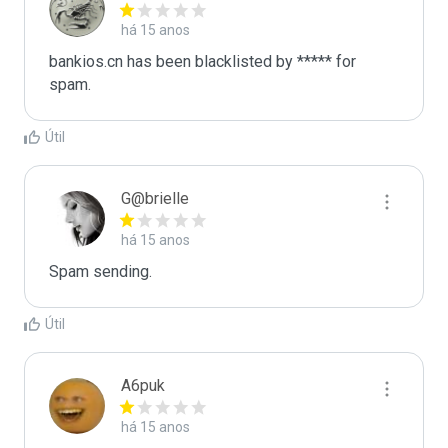
há 15 anos
bankios.cn has been blacklisted by ***** for 
spam.
Útil
G@brielle
há 15 anos
Spam sending.
Útil
A6puk
há 15 anos