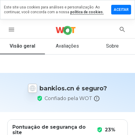
Este site usa cookies para análises e personalização. Ao
ixe um
ACEITAR
continuar, você concorda com a nossa
política de cookies.
mentário
m
nkios.cn
menu
Visão geral
Avaliações
Sobre
De 1
a 5,
que
nota
você
bankios.cn é seguro?
daria
a
Confiado pela WOT
este
site?
Pontuação de segurança do
23%
site