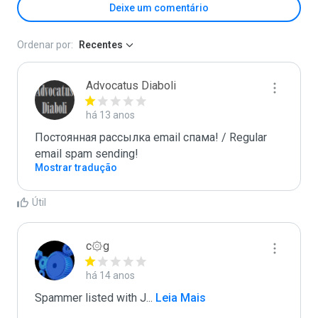
Deixe um comentário
Ordenar por:
Recentes
Advocatus Diaboli
há 13 anos
Постоянная рассылка email спама! / Regular 
email spam sending!
Mostrar tradução
Útil
c۞g
há 14 anos
Spammer listed with J
...
 Leia Mais