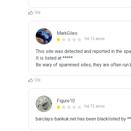
Útil
MarkGiles
há 15 anos
This site was detected and reported in the spa
It is listed at *****

Be wary of spammed sites, they are often run b
Útil
Figure10
há 15 anos
barclays-bankuk.net has been blacklisted by **