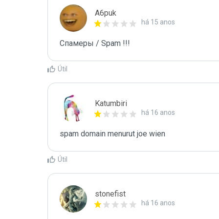
A6puk
há 15 anos
Спамеры / Spam !!!
Útil
Katumbiri
há 16 anos
spam domain menurut joe wien
Útil
stonefist
há 16 anos