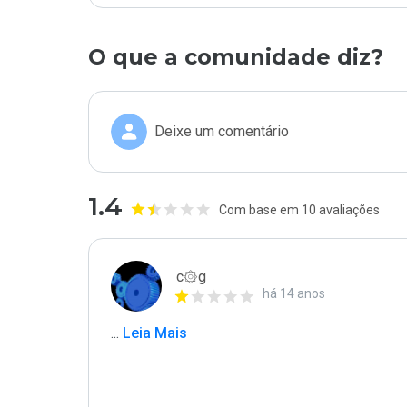
O que a comunidade diz?
Deixe um comentário
1.4
Com base em 10 avaliações
c۞g
há 14 anos
...
 Leia Mais