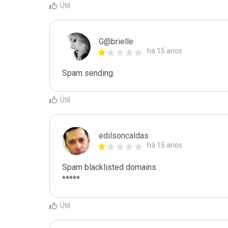
Útil
G@brielle
há 15 anos
Spam sending.
Útil
edilsoncaldas
há 15 anos
Spam blacklisted domains 

*****
Útil