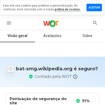
Este site usa cookies para análises e personalização. Ao
 um
ACEITAR
continuar, você concorda com a nossa
política de cookies.
tário em
ikipedia.org
menu
Visão geral
Avaliações
Sobre
De 1
a 5,
que
nota
você
bat-smg.wikipedia.org é seguro?
daria
a
Confiado pela WOT
este
site?
Pontuação de segurança do
91%
site