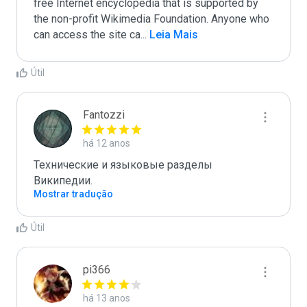
free Internet encyclopedia that is supported by 
the non-profit Wikimedia Foundation. Anyone who 
can access the site ca
...
 Leia Mais
Útil
Fantozzi
há 12 anos
Технические и языковые разделы 
Википедии.
Mostrar tradução
Útil
pi366
há 13 anos