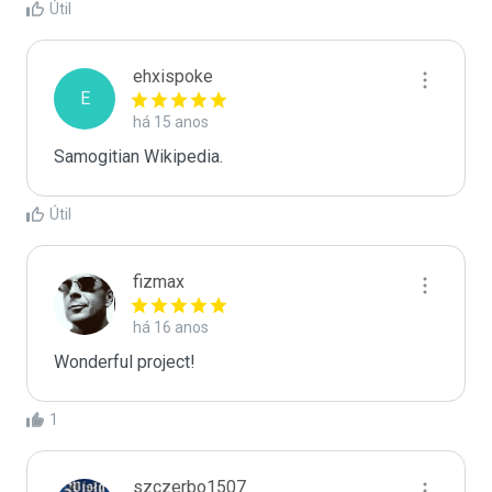
Útil
ehxispoke
E
há 15 anos
Samogitian Wikipedia.
Útil
fizmax
há 16 anos
Wonderful project!
1
szczerbo1507