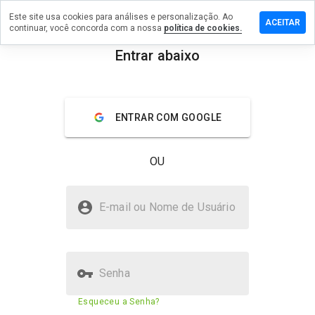
Este site usa cookies para análises e personalização. Ao
ixe um
ACEITAR
continuar, você concorda com a nossa
política de cookies.
mentário
m
Entrar abaixo
c.co.uk
menu
Visão geral
Avaliações
Sobre
ENTRAR COM GOOGLE
De 1
a 5,
OU
que
nota
você
bbc.co.uk é seguro?
daria
E-mail ou Nome de Usuário
a
Confiado pela WOT
este
site?
Senha
Pontuação de segurança do
87%
Esqueceu a Senha?
site