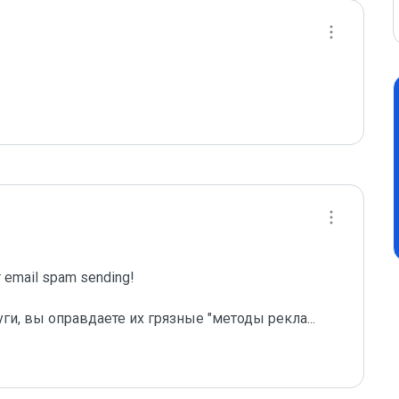
email spam sending!

уги, вы оправдаете их грязные "методы рекла
...