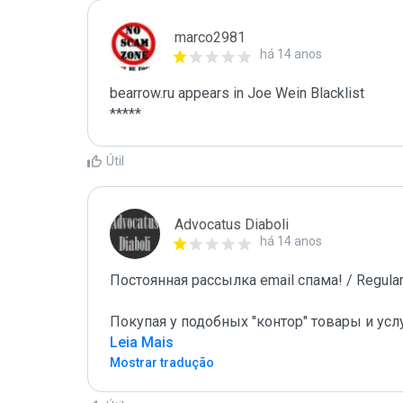
marco2981
há 14 anos
bearrow.ru appears in Joe Wein Blacklist

*****
Útil
Advocatus Diaboli
há 14 anos
Постоянная рассылка email спама! / Regular 
Покупая у подобных "контор" товары и усл
Leia Mais
Mostrar tradução