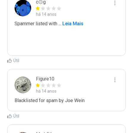
c۞g
há 14 anos
Spammer listed with 
...
 Leia Mais
Útil
Figure10
há 14 anos
Blacklisted for spam by Joe Wein
Útil