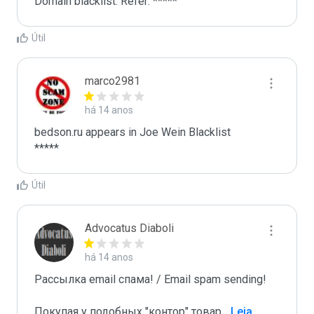
Domain blacklist. Refer: *****
Útil
marco2981
há 14 anos
bedson.ru appears in Joe Wein Blacklist

*****
Útil
Advocatus Diaboli
há 14 anos
Рассылка email спама! / Email spam sending! 

Покупая у подобных "контор" товар
...
 Leia 