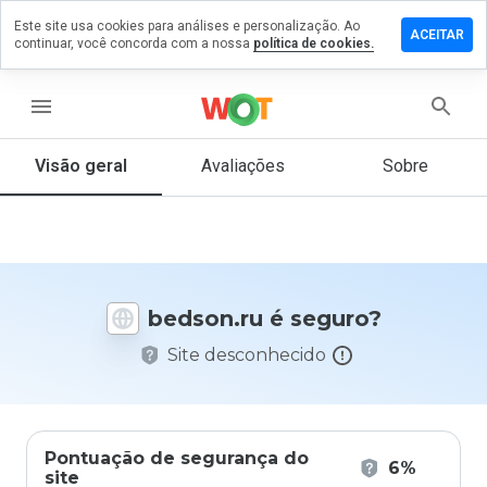
Este site usa cookies para análises e personalização. Ao
ixe um
ACEITAR
continuar, você concorda com a nossa
política de cookies.
mentário
m
dson.ru
menu
Visão geral
Avaliações
Sobre
De 1
a 5,
que
nota
você
bedson.ru é seguro?
daria
a
Site desconhecido
este
site?
Pontuação de segurança do
6%
site