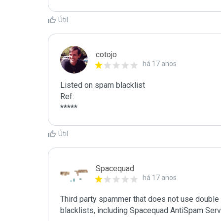
Útil
cotojo
há 17 anos
Listed on spam blacklist

Ref:

*****
Útil
Spacequad
há 17 anos
Third party spammer that does not use double o