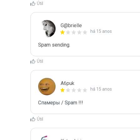
Útil
G@brielle
há 15 anos
Spam sending.
Útil
A6puk
há 15 anos
Спамеры / Spam !!!
Útil