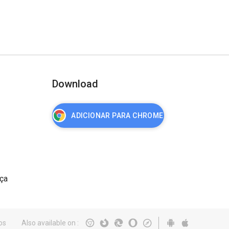
Download
ADICIONAR PARA CHROME
nça
os
Also available on
: