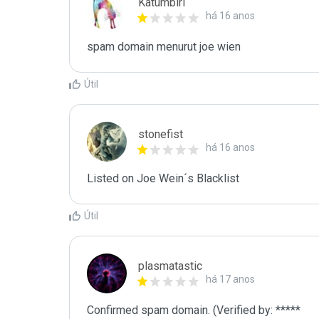
Katumbiri
há 16 anos
spam domain menurut joe wien
Útil
stonefist
há 16 anos
Listed on Joe Wein´s Blacklist
Útil
plasmatastic
há 17 anos
Confirmed spam domain. (Verified by: *****