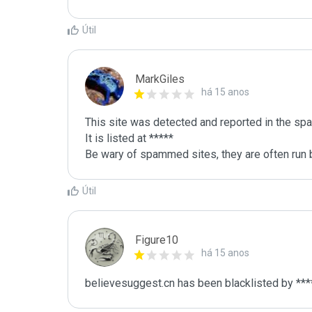
Útil
MarkGiles
há 15 anos
This site was detected and reported in the spa
It is listed at *****

Be wary of spammed sites, they are often run b
Útil
Figure10
há 15 anos
believesuggest.cn has been blacklisted by ***