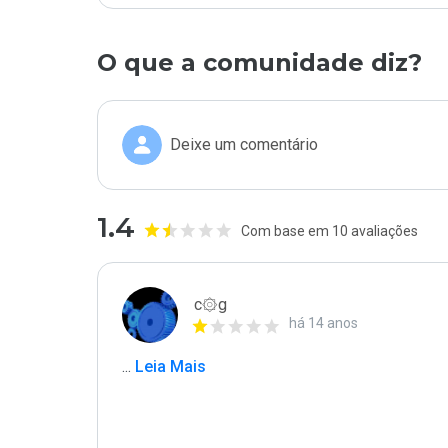
O que a comunidade diz?
Deixe um comentário
1.4
Com base em 10 avaliações
c۞g
há 14 anos
...
 Leia Mais