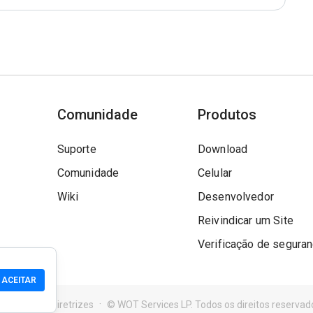
Comunidade
Produtos
Suporte
Download
Comunidade
Celular
Wiki
Desenvolvedor
Reivindicar um Site
Verificação de segura
ACEITAR
s de Uso
Diretrizes
© WOT Services LP. Todos os direitos reservad