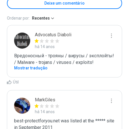
Deixe um comentário
Ordenar por:
Recentes
Advocatus Diaboli
há 14 anos
Вредоносный - трояны / вирусы / эксплойты! 
/ Malware - trojans / viruses / exploits!
Mostrar tradução
Útil
MarkGiles
há 14 anos
best-protectforyou.net was listed at the ***** site 
in September 2011
