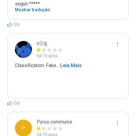
según *****
Mostrar tradução
Útil
c۞g
há 15 anos
Classification: Fake
...
 Leia Mais
Útil
Pyrus communis
P
há 15 anos