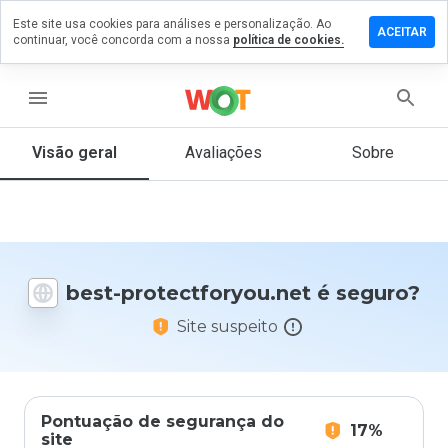
Este site usa cookies para análises e personalização. Ao
e um
ACEITAR
continuar, você concorda com a nossa
política de cookies.
ntário em
ctforyou.net
menu
Visão geral
Avaliações
Sobre
De 1
a 5,
que
nota
você
best-protectforyou.net é seguro?
daria
a
Site suspeito
este
site?
Pontuação de segurança do
17%
site