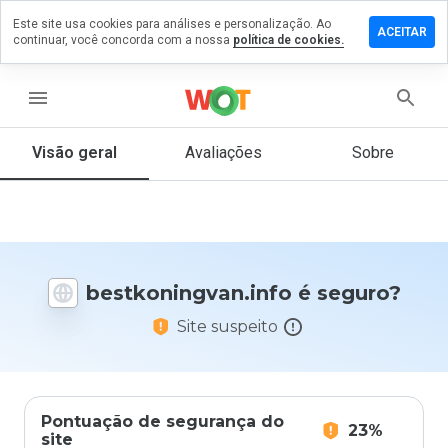
Este site usa cookies para análises e personalização. Ao
 um
ACEITAR
continuar, você concorda com a nossa
política de cookies.
tário em
ningvan.info
menu
Visão geral
Avaliações
Sobre
De 1
a 5,
que
nota
você
daria
bestkoningvan.info é seguro?
a
este
Site suspeito
site?
Pontuação de segurança do
23%
site