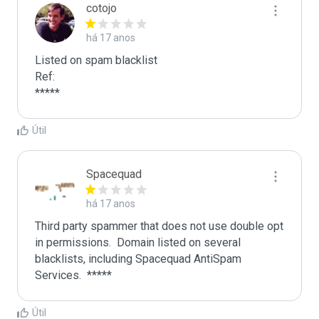
cotojo
há 17 anos
Listed on spam blacklist

Ref:

*****
Útil
Spacequad
há 17 anos
Third party spammer that does not use double opt 
in permissions.  Domain listed on several 
blacklists, including Spacequad AntiSpam 
Útil