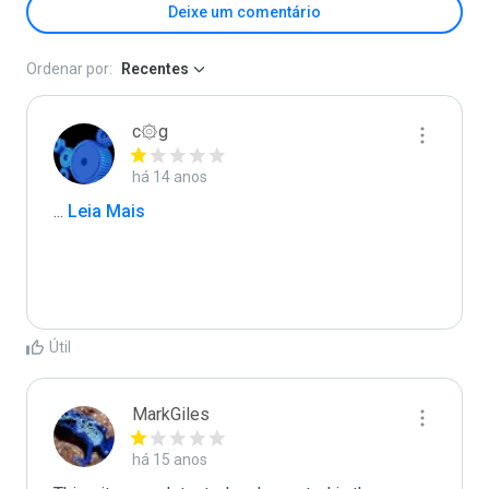
Deixe um comentário
Ordenar por:
Recentes
c۞g
há 14 anos
...
 Leia Mais
Útil
MarkGiles
há 15 anos