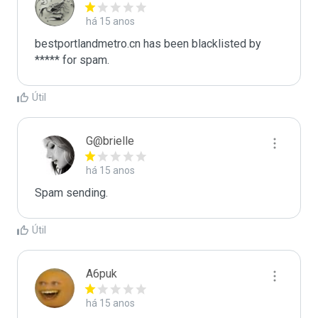
há 15 anos
bestportlandmetro.cn has been blacklisted by 
***** for spam.
Útil
G@brielle
há 15 anos
Spam sending.
Útil
A6puk
há 15 anos