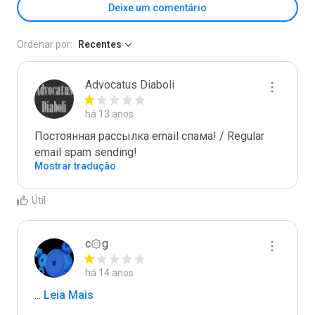
Deixe um comentário
Ordenar por:
Recentes
Advocatus Diaboli
há 13 anos
Постоянная рассылка email спама! / Regular 
email spam sending!
Mostrar tradução
Útil
c۞g
há 14 anos
...
 Leia Mais