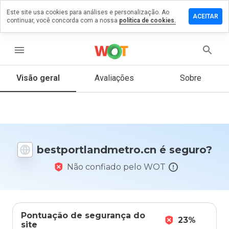
Este site usa cookies para análises e personalização. Ao
um comentário
ACEITAR
continuar, você concorda com a nossa
política de cookies.
tlandmetro.cn
menu
Visão geral
Avaliações
Sobre
De 1
a 5,
que
nota
você
daria
bestportlandmetro.cn é seguro?
a
este
Não confiado pelo WOT
site?
Pontuação de segurança do
23%
site