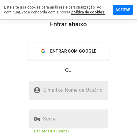
Este site usa cookies para análises e personalização. Ao
xe um
ACEITAR
continuar, você concorda com a nossa
política de cookies.
entário
Entrar abaixo
2daycc.net
menu
Visão geral
Avaliações
Sobre
ENTRAR COM GOOGLE
De 1
a 5,
OU
que
nota
você
bet2daycc.net é seguro?
daria
E-mail ou Nome de Usuário
a
Não confiado pelo WOT
este
site?
Senha
Pontuação de segurança do site
5%
Esqueceu a Senha?