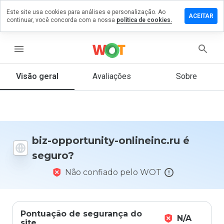
Este site usa cookies para análises e personalização. Ao
ixe um
ACEITAR
continuar, você concorda com a nossa
política de cookies.
mentário
 biz-
ortunity-
menu
ineinc.ru
Visão geral
Avaliações
Sobre
De 1
a 5,
que
nota
biz-opportunity-onlineinc.ru é
você
seguro?
daria
a
Não confiado pelo WOT
este
site?
Pontuação de segurança do
N/A
site