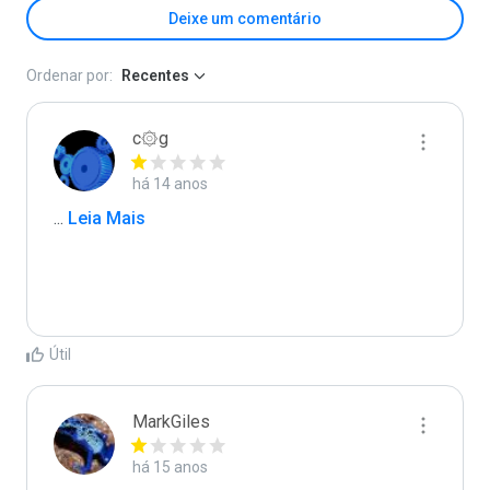
Deixe um comentário
Ordenar por:
Recentes
c۞g
há 14 anos
...
 Leia Mais
Útil
MarkGiles
há 15 anos