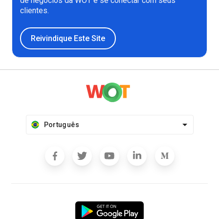
de negócios da WOT e se conectar com seus
clientes.
Reivindique Este Site
Português