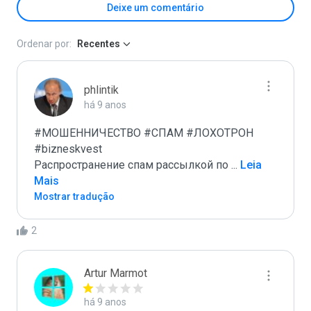
Deixe um comentário
Ordenar por:
Recentes
phlintik
há 9 anos
#МОШЕННИЧЕСТВО #СПАМ #ЛОХОТРОН 
#bizneskvest

Распространение спам рассылкой по 
...
 Leia 
Mais
Mostrar tradução
2
Artur Marmot
há 9 anos