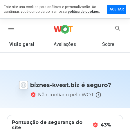
Este site usa cookies para análises e personalização. Ao
ixe um
ACEITAR
continuar, você concorda com a nossa
política de cookies.
mentário
m
znes-
menu
est.biz
Visão geral
Avaliações
Sobre
De 1
a 5,
que
nota
biznes-kvest.biz é seguro?
você
daria
Não confiado pelo WOT
a
este
site?
Pontuação de segurança do
43%
site