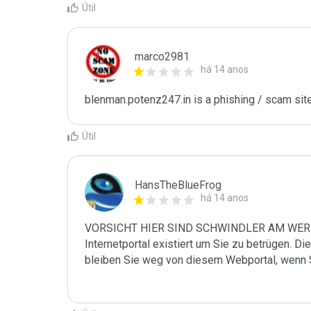
Útil
marco2981
há 14 anos
blenman.potenz247.in is a phishing / scam sit
Útil
HansTheBlueFrog
há 14 anos
VORSICHT HIER SIND SCHWINDLER AM WERK! D
Internetportal existiert um Sie zu betrügen. Die
bleiben Sie weg von diesem Webportal, wenn 