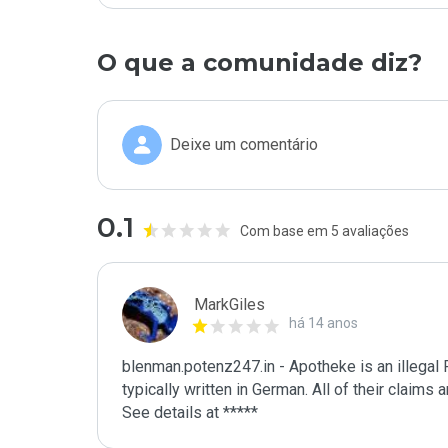
O que a comunidade diz?
Deixe um comentário
0.1
Com base em 5 avaliações
MarkGiles
há 14 anos
blenman.potenz247.in - Apotheke is an illegal P
typically written in German. All of their claims ar
See details at *****