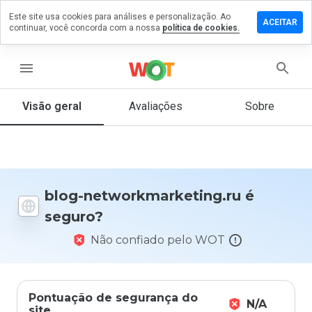
Este site usa cookies para análises e personalização. Ao
um
ACEITAR
continuar, você concorda com a nossa
política de cookies.
ário em
kmarketing.ru
menu
Visão geral
Avaliações
Sobre
De 1
a 5,
que
nota
você
blog-networkmarketing.ru é
daria
seguro?
a
este
Não confiado pelo WOT
site?
Pontuação de segurança do
N/A
site