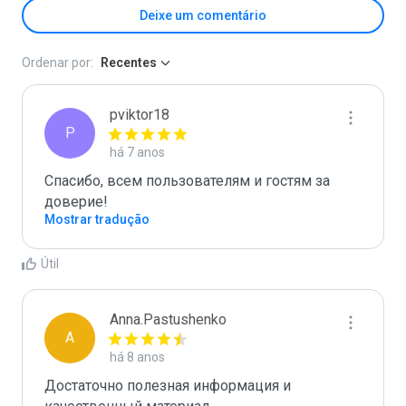
Deixe um comentário
Ordenar por:
Recentes
pviktor18
P
há 7 anos
Спасибо, всем пользователям и гостям за 
доверие!
Mostrar tradução
Útil
Anna.Pastushenko
A
há 8 anos
Достаточно полезная информация и 