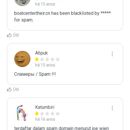
há 15 anos
boatcentertheir.cn has been blacklisted by ***** 
for spam.
Útil
A6puk
há 15 anos
Спамеры / Spam !!!
Útil
Katumbiri
há 16 anos
terdaftar dalam spam domain menurut joe wien