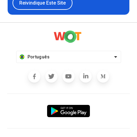
Reivindique Este Site
Português