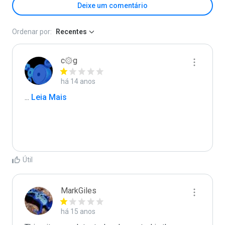
Deixe um comentário
Ordenar por:
Recentes
c۞g
há 14 anos
...
 Leia Mais
Útil
MarkGiles
há 15 anos