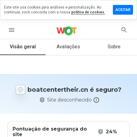
Este site usa cookies para análises e personalização. Ao
e um
ACEITAR
continuar, você concorda com a nossa
política de cookies.
tário em
entertheir.cn
menu
Visão geral
Avaliações
Sobre
De 1
a 5,
que
nota
você
daria
boatcentertheir.cn é seguro?
a
este
Site desconhecido
site?
Pontuação de segurança do
24%
site