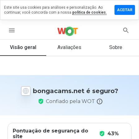
Este site usa cookies para análises e personalização. Ao
xe um
ACEITAR
continuar, você concorda com a nossa
política de cookies.
ntário em
gacams.net
menu
Visão geral
Avaliações
Sobre
De 1
a 5,
que
nota
você
daria
bongacams.net é seguro?
a
este
Confiado pela WOT
site?
Pontuação de segurança do
43%
site