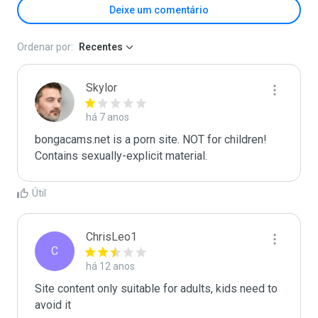
Deixe um comentário
Ordenar por:
Recentes
Skylor
há 7 anos
bongacams.net is a porn site. NOT for children! 
Contains sexually-explicit material.
Útil
ChrisLeo1
C
há 12 anos
Site content only suitable for adults, kids need to 
avoid it