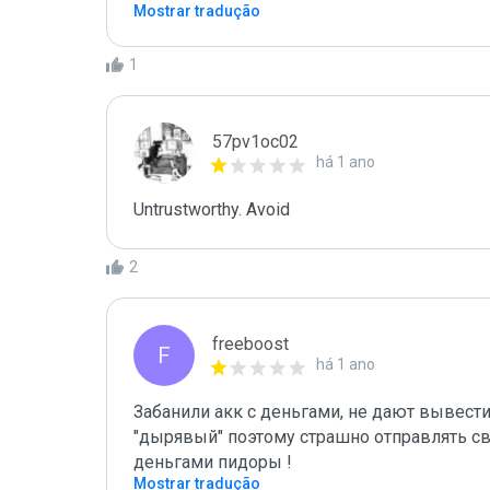
Mostrar tradução
1
57pv1oc02
há 1 ano
Untrustworthy. Avoid
2
freeboost
F
há 1 ano
Забанили акк с деньгами, не дают вывести 
"дырявый" поэтому страшно отправлять св
деньгами пидоры !
Mostrar tradução