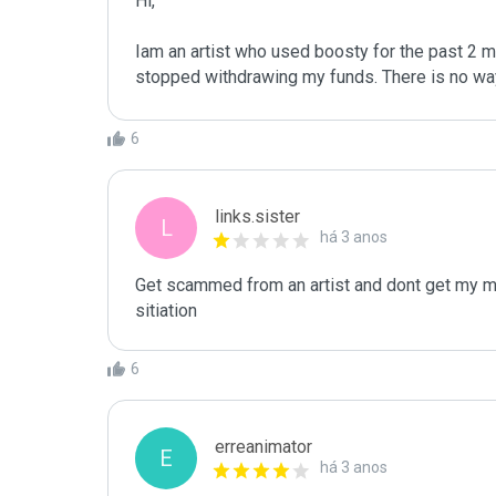
Hi,

Iam an artist who used boosty for the past 2 mon
stopped withdrawing my funds. There is no way
6
links.sister
L
há 3 anos
Get scammed from an artist and dont get my mon
sitiation
6
erreanimator
E
há 3 anos