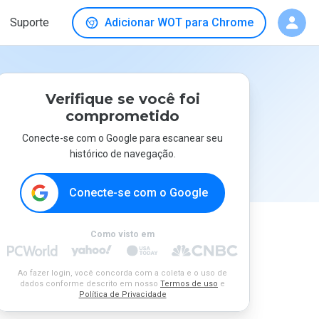
Suporte
Adicionar WOT para Chrome
Verifique se você foi
comprometido
Conecte-se com o Google para escanear seu
histórico de navegação.
Conecte-se com o Google
Como visto em
Ao fazer login, você concorda com a coleta e o uso de
dados conforme descrito em nosso
Termos de uso
e
Política de Privacidade