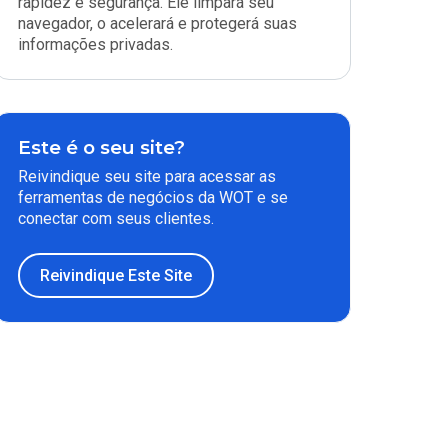
rapidez e segurança. Ele limpará seu
navegador, o acelerará e protegerá suas
informações privadas.
Este é o seu site?
Reivindique seu site para acessar as
ferramentas de negócios da WOT e se
conectar com seus clientes.
Reivindique Este Site