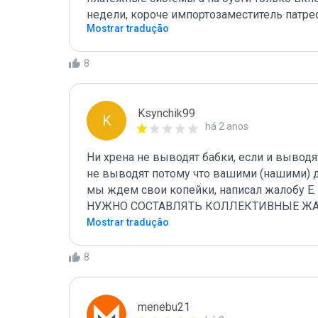
недели, короче импортозаместитель патреон
Mostrar tradução
8
Ksynchik99
K
há 2 anos
Ни хрена не выводят бабки, если и выводят
не выводят потому что вашими (нашими) 
мы ждем свои копейки, написал жалобу Е.
НУЖНО СОСТАВЛЯТЬ КОЛЛЕКТИВНЫЕ Ж
Mostrar tradução
8
menebu21