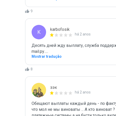
9
karbofosik
K
há 2 anos
Десять дней жду выплату, служба поддержк
mail.ру.....
Mostrar tradução
8
зэк
há 2 anos
Обещают выплаты каждый день - по факту
что мол не мы виноваты ... А кто виноват 
платежные системы а на бусти только вкпе