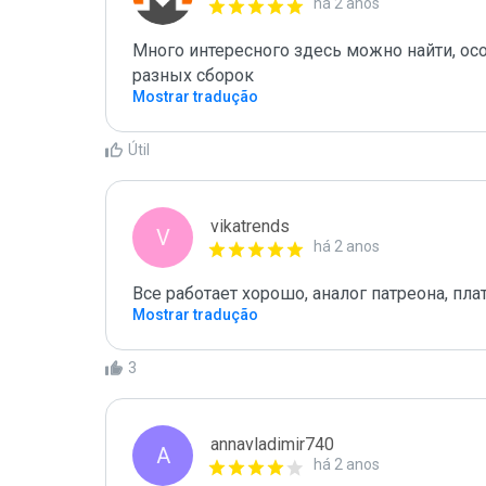
há 2 anos
Много интересного здесь можно найти, осо
разных сборок
Mostrar tradução
Útil
vikatrends
V
há 2 anos
Все работает хорошо, аналог патреона, плат
Mostrar tradução
3
annavladimir740
A
há 2 anos