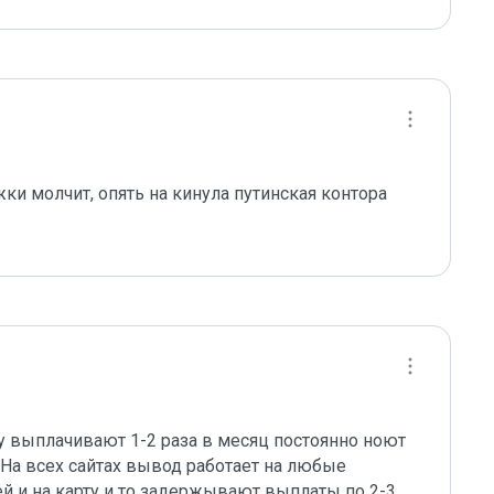
и молчит, опять на кинула путинская контора 
 выплачивают 1-2 раза в месяц постоянно ноют 
? На всех сайтах вывод работает на любые 
й и на карту и то задержывают выплаты по 2-3 