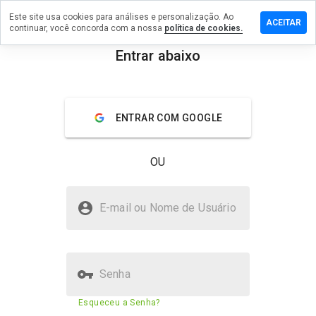
Este site usa cookies para análises e personalização. Ao
ixe um
ACEITAR
continuar, você concorda com a nossa
política de cookies.
mentário
 breast-
Entrar abaixo
t-
menu
lahoma-
ty.net
Visão geral
Avaliações
Sobre
ENTRAR COM GOOGLE
OU
De 1
a 5,
que
breast-lift-oklahoma-city.net é
nota
E-mail ou Nome de Usuário
seguro?
você
daria
Não confiado pelo WOT
a
este
site?
Senha
Pontuação de segurança do site
1%
Esqueceu a Senha?