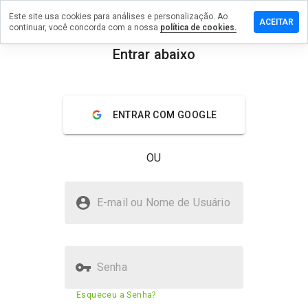
Este site usa cookies para análises e personalização. Ao
um comentário
ACEITAR
continuar, você concorda com a nossa
política de cookies.
eeaachfoou.cn
Entrar abaixo
menu
Visão geral
Avaliações
Sobre
ENTRAR COM GOOGLE
De 1
a 5,
que
OU
nota
você
daria
buildaaeeaachfoou.cn é seguro?
a
E-mail ou Nome de Usuário
este
Não confiado pelo WOT
site?
Senha
Pontuação de segurança do
34%
Esqueceu a Senha?
site