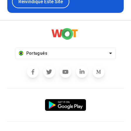
Reivindique Este Site
Português