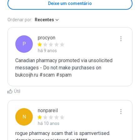
Deixe um comentário
Ordenar por:
Recentes
procyon
P
há 9 anos
Canadian pharmacy promoted via unsolicited 
messages - Do not make purchases on 
bukcoijh.ru #scam #spam
Útil
nonpareil
N
há 10 anos
rogue pharmacy scam that is spamvertised.
