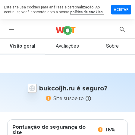
Este site usa cookies para análises e personalização. Ao
ixe um
ACEITAR
continuar, você concorda com a nossa
política de cookies.
mentário
m
kcoijh.ru
menu
Visão geral
Avaliações
Sobre
De 1
a 5,
que
nota
você
bukcoijh.ru é seguro?
daria
a
Site suspeito
este
site?
Pontuação de segurança do
16%
site