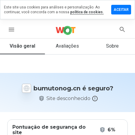
Este site usa cookies para análises e personalização. Ao
xe um
ACEITAR
continuar, você concorda com a nossa
política de cookies.
entário
utonog.cn
menu
Visão geral
Avaliações
Sobre
De 1
a 5,
que
nota
você
bumutonog.cn é seguro?
daria
a
Site desconhecido
este
site?
Pontuação de segurança do
6%
site