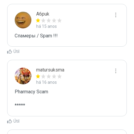
A6puk
há 15 anos
Спамеры / Spam !!!
Útil
matursuksma
há 16 anos
Pharmacy Scam

*****
Útil