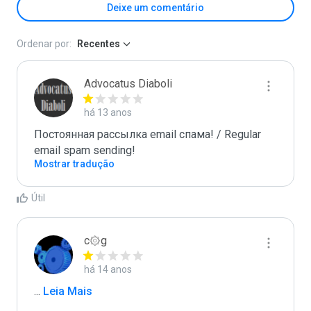
Deixe um comentário
Ordenar por:
Recentes
Advocatus Diaboli
há 13 anos
Постоянная рассылка email спама! / Regular 
email spam sending!
Mostrar tradução
Útil
c۞g
há 14 anos
...
 Leia Mais