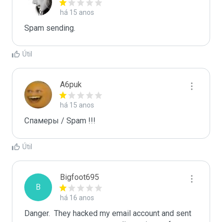
há 15 anos
Spam sending.
Útil
A6puk
há 15 anos
Спамеры / Spam !!!
Útil
Bigfoot695
B
há 16 anos
Danger.  They hacked my email account and sent 