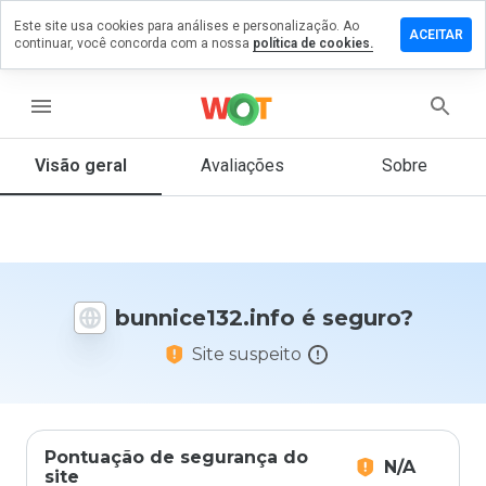
Este site usa cookies para análises e personalização. Ao
e um
ACEITAR
continuar, você concorda com a nossa
política de cookies.
ntário em
ice132.info
menu
Visão geral
Avaliações
Sobre
De 1
a 5,
que
nota
você
daria
bunnice132.info é seguro?
a
este
Site suspeito
site?
Pontuação de segurança do
N/A
site