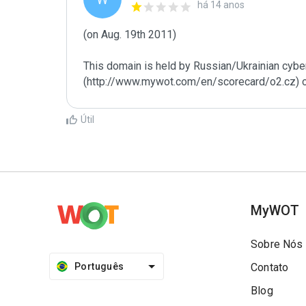
há 14 anos
(on Aug. 19th 2011)

This domain is held by Russian/Ukrainian cybe
(http://www.mywot.com/en/scorecard/o2.cz) or 
Útil
MyWOT
Sobre Nós
Português
Contato
Blog