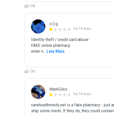
Útil
c۞g
há 14 anos
Identity theft / credit card abuse

FAKE online pharmacy

enter n
...
 Leia Mais
Útil
MarkGiles
há 14 anos
carehealthmeds.net is a fake pharmacy - just 
ship some meds. If they do, they could contain 