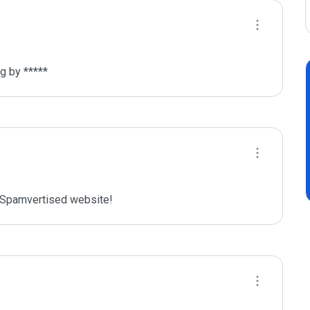
g by *****
Spamvertised website!