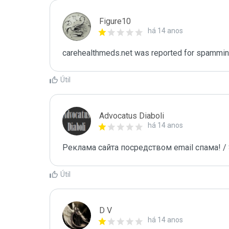
Figure10
há 14 anos
carehealthmeds.net was reported for spammin
Útil
Advocatus Diaboli
há 14 anos
Реклама сайта посредством email спама! / 
Útil
D V
há 14 anos