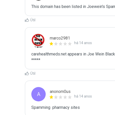
This domain has been listed in Joewein's Spam
Útil
marco2981
há 14 anos
carehealthmeds.net appears in Joe Wein Blackl
*****
Útil
anonom0us
A
há 14 anos
Spamming  pharmacy sites