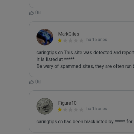
Útil
MarkGiles
há 15 anos
caringtips.cn This site was detected and repor
It is listed at *****

Be wary of spammed sites, they are often run b
Útil
Figure10
há 15 anos
caringtips.cn has been blacklisted by ***** fo