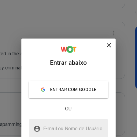
ted in the spam blocklist maintained by Joe Wein.

Entrar abaixo
y criminals who are out to defraud you.
ENTRAR COM GOOGLE
OU
r spamming.
E-mail ou Nome de Usuário