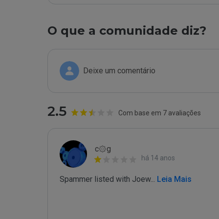
O que a comunidade diz?
Deixe um comentário
2.5
Com base em 7 avaliações
c۞g
há 14 anos
Spammer listed with Joew
...
 Leia Mais