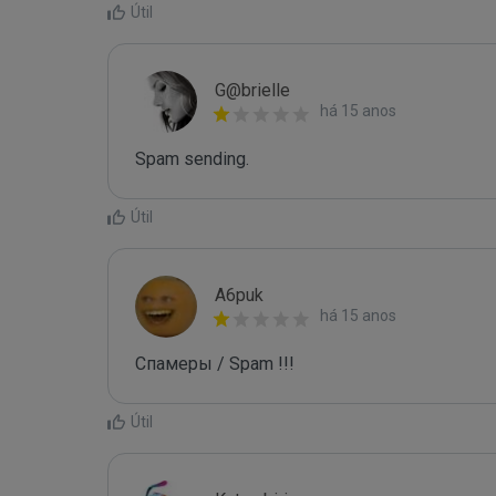
Útil
G@brielle
há 15 anos
Spam sending.
Útil
A6puk
há 15 anos
Спамеры / Spam !!!
Útil