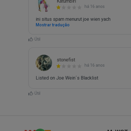
Katumbiri
há 16 anos
ini situs spam menurut joe wien yach
Mostrar tradução
Útil
stonefist
há 16 anos
Listed on Joe Wein´s Blacklist
Útil